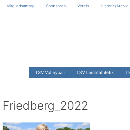
Mitgliedsantrag
Sponsoren
Verein
Historie/Archiv
TSV Volleyball
TSV Leichtathletik
T
Friedberg_2022